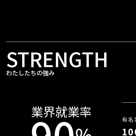
STRENGTH
わたしたちの強み
業界就業率
90
有名
%
1