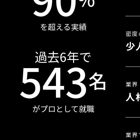
を超える実績
密度
少
過去6年で
543
名
業界
人
がプロとして就職
業界